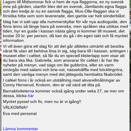
Lagom till Midsommar fick vi hem de nya flaggorna, en ny svensk
inne på gården, utanför blev det en svensk, Jämtlands egna flagga
och den tredje är nu en samisk flagga, Mus-Olle-flaggan ska vi
försöka hitta vem som levererade, den gamla var helt sönderblåst.
Idag har vi satt upp alla nummerskyltar för vår nya audioguide, den
finns ännu så länge bara på svenska, men språken ska utökas med
tiden, hyr en guide i kassan nästa gång ni kommer till museet, det
kostar 20 kr. per person, då kan du gå i din egen takt och få mycket
information.
Vi vill även göra ett slag för att det går alldeles utmärkt att besöka
vårat fik utan att behöva lösa in sig, säg bara till i kassan, antingen i
museet eller i caféet, så får du en speciell klisterlapp som visar att
du bara ska fika. Gabriella, som ansvarar för caféet i år har lite
nyheter på menyn, vad sägs om lite gubbröra, eller en varm
smörgås med salami och brie-ost, nässelvåffla med böcklingröra,
samt den vanliga menyn med det jättegoda hembakta fikabrödet.
I caféet finns i år också en utställning med akvarellmålningar av
Conny Hernerud, Krokom, den är väl värd att titta på.
Barnaktiviteterna kommer också igång under veka 27, se mer om
dessa, klicka
här
Mycket pyssel och fix, men nu är vi igång!!
VÄLKOMNA!!
Eva med personal
Lämna kommentar