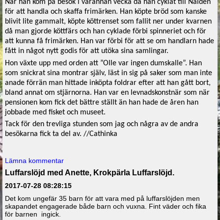
När han kom på besök i varannan vecka då han cyklat till Nälden
för att handla och skaffa frimärken. Han köpte bröd som kanske
blivit lite gammalt, köpte köttrenset som fallit ner under kvarnen
då man gjorde köttfärs och han cyklade förbi spinneriet och för
att kunna få frimärken. Han var förbi för att se om handlarn hade
fått in något nytt godis för att utöka sina samlingar.
Hon växte upp med orden att ”Olle var ingen dumskalle”. Han
som snickrat sina montrar själv, läst in sig på saker som man inte
anade förrän man hittade inköpta foldrar efter att han gått bort,
bland annat om stjärnorna. Han var en levnadskonstnär som när
pensionen kom fick det bättre ställt än han hade de åren han
jobbade med fisket och museet.
Tack för den trevliga stunden som jag och några av de andra
besökarna fick ta del av. //Cathinka
Lämna kommentar
Luffarslöjd med Anette, Krokpärla Luffarslöjd.
2017-07-28 08:28:15
Det kom ungefär 35 barn för att vara med på luffarslöjden men
skapandet engagerade både barn och vuxna. Fint väder och fika
för barnen ingick.