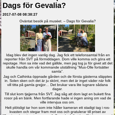
Dags för Gevalia?
2017-07-08 08:38:27
Oväntat besök på muséet. – Dags för Gevalia?
Idag blev det ingen vanlig dag. Jag fick ett telefonsamtal från en
reporter från SVT på förmiddagen. Dom ville komma och göra ett
repotage. Hon sa inte vad det gällde, men jag tog ju för givet att det
skulle handla om vår kommande utställning ”Mus-Olle fortsätter
samla”.
Jag och Cathinka öppnade gården och de första gästerna släpptes
in. Solen sken och det är ju skönt, men det är inget väder när folk
vill titta på gamla grejjor… Det brukar vara lite lugnare sådana
dagar.
Till slut kom tjejjerna från SVT. Jag såg att dom lagt en bukett fina
rosor på en bänk. Men fortfarande hade vi ingen aning om vad de
ville intervjua oss om.
Helt plötsligt tar hon som inte håller kameran ett stadigt tag i ros-
kvasten och stegar fram mot oss och gratulerar till priset av