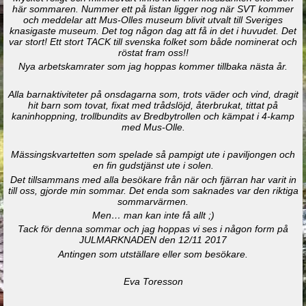
här sommaren. Nummer ett på listan ligger nog när SVT kommer
och meddelar att Mus-Olles museum blivit utvalt till Sveriges
knasigaste museum. Det tog någon dag att få in det i huvudet. Det
var stort! Ett stort TACK till svenska folket som både nominerat och
röstat fram oss!!
Nya arbetskamrater som jag hoppas kommer tillbaka nästa år.
Alla barnaktiviteter på onsdagarna som, trots väder och vind, dragit
hit barn som tovat, fixat med trådslöjd, återbrukat, tittat på
kaninhoppning, trollbundits av Bredbytrollen och kämpat i 4-kamp
med Mus-Olle.
Mässingskvartetten som spelade så pampigt ute i paviljongen och
en fin gudstjänst ute i solen.
Det tillsammans med alla besökare från när och fjärran har varit in
till oss, gjorde min sommar. Det enda som saknades var den riktiga
sommarvärmen.
Men… man kan inte få allt ;)
Tack för denna sommar och jag hoppas vi ses i någon form på
JULMARKNADEN den 12/11 2017
Antingen som utställare eller som besökare.
Eva Toresson