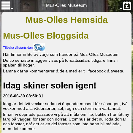
Mus-Olles Museeum
Mus-Olles Hemsida
Mus-Olles Bloggsida
Tillbaka till startsidan
Här finner ni lite av varje som händer på Mus-Olles Museeum
De tio senaste inläggen visas på försättssidan, tidigare finns i
spalten till höger.
Lämna gärna kommentarer & dela med er till facebook & tweeta.
Idag skiner solen igen!
2018-06-30 08:50:31
Idag är det två veckor sedan vi öppnade museet för säsongen, två
veckor med alla vädersorter, sol, regn och storm om vartannat.
Innan vi öppnade passade vi på att måla om lite, butiken har fått ny
färg på väggar, fönster och dörrar. Utomhus är det nu röda dörrar
och fönster, nå! det är en del fönster som inte hann bli målade,
men det kommer.