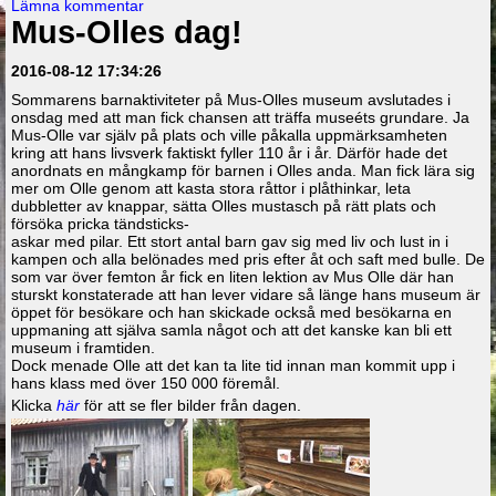
Lämna kommentar
Mus-Olles dag!
2016-08-12 17:34:26
Sommarens barnaktiviteter på Mus-Olles museum avslutades i
onsdag med att man fick chansen att träffa museéts grundare. Ja
Mus-Olle var själv på plats och ville påkalla uppmärksamheten
kring att hans livsverk faktiskt fyller 110 år i år. Därför hade det
anordnats en mångkamp för barnen i Olles anda. Man fick lära sig
mer om Olle genom att kasta stora råttor i plåthinkar, leta
dubbletter av knappar, sätta Olles mustasch på rätt plats och
försöka pricka tändsticks-
askar med pilar. Ett stort antal barn gav sig med liv och lust in i
kampen och alla belönades med pris efter åt och saft med bulle. De
som var över femton år fick en liten lektion av Mus Olle där han
sturskt konstaterade att han lever vidare så länge hans museum är
öppet för besökare och han skickade också med besökarna en
uppmaning att själva samla något och att det kanske kan bli ett
museum i framtiden.
Dock menade Olle att det kan ta lite tid innan man kommit upp i
hans klass med över 150 000 föremål.
Klicka
här
för att se fler bilder från dagen.