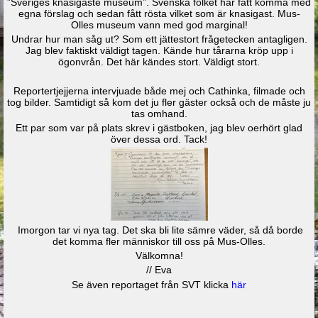
”Sveriges knasigaste museum”. Svenska folket har fått komma med
egna förslag och sedan fått rösta vilket som är knasigast. Mus-
Olles museum vann med god marginal!
Undrar hur man såg ut? Som ett jättestort frågetecken antagligen.
Jag blev faktiskt väldigt tagen. Kände hur tårarna kröp upp i
ögonvrån. Det här kändes stort. Väldigt stort.
Reportertjejjerna intervjuade både mej och Cathinka, filmade och
tog bilder. Samtidigt så kom det ju fler gäster också och de måste ju
tas omhand.
Ett par som var på plats skrev i gästboken, jag blev oerhört glad
över dessa ord. Tack!
Imorgon tar vi nya tag. Det ska bli lite sämre väder, så då borde
det komma fler människor till oss på Mus-Olles.
Välkomna!
// Eva
Se även reportaget från SVT klicka
här