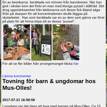
En av besökarna berättade om minnen från barndomen. När han
gick i skolan kom det förbi en man med kluriga pyssel i ståltråd. Det
drog uppmärksamhet från lektionerna och lärare fick ibland säga
ifrån på skarpen för att koncentrationen skulle läggas på
skolarbetet. Han som berättade var en av dem som gärna var först
på plats för att hinna köpa ett av dessa ”pussel”.
För att se fler bilder från arrangemanget klicka
här
Lämna kommentar
Tovning för barn & ungdomar hos
Mus-Olles!
2017-07-21 16:58:58
I onsdags var det dags att tova med barnen på Mus-Olles. Ca 15