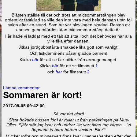
Blåsten ställde till det och trots att midsommarstången blev
ordentligt fastkilad så ville den inte vara med hela dansen utan föll
sakta efter en stund. Som tur var blev ingen skadad. Resten av
dansen genomfördes utan midsommar-stång detta år.
I år hade vi laddat med ett tält att sitta i och det behövdes när alla
ville fika efter dansen.
Jitkas jordgubbstårta smakade lika gott som vanligt!
Och fiskdammens påsar gladde barnen!
Klicka
här
för att se fler bilder från arrangemanget.
Klicka
här
för att se filmsnutt
1
och
här
för filmsnutt
2
Lämna kommentar
Sommaren är kort!
2017-09-05 09:42:00
Så var det gjort!
Sista bokade bussen för i år rullar ut från parkeringen på Mus-
Olles. Själv står jag kvar och undrar lite vart tiden tog vägen… Vi
öppnade ju bara härom veckan. Eller?
Mycket roligt och minnesvärt finns kvar i minnesbanken efter den