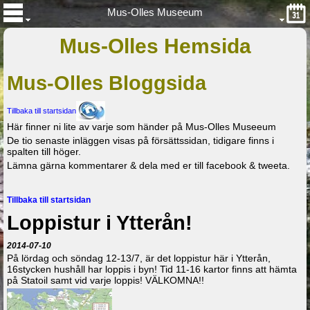
Mus-Olles Museeum
Mus-Olles Hemsida
Mus-Olles Bloggsida
Tillbaka till startsidan
Här finner ni lite av varje som händer på Mus-Olles Museeum
De tio senaste inläggen visas på försättssidan, tidigare finns i
spalten till höger.
Lämna gärna kommentarer & dela med er till facebook & tweeta.
Tillbaka till startsidan
Loppistur i Ytterån!
2014-07-10
På lördag och söndag 12-13/7, är det loppistur här i Ytterån,
16stycken hushåll har loppis i byn! Tid 11-16 kartor finns att hämta
på Statoil samt vid varje loppis! VÄLKOMNA!!