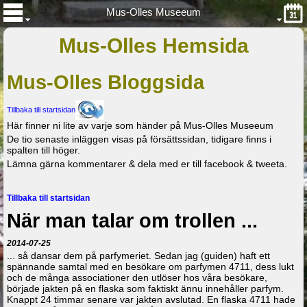
Mus-Olles Museeum
Mus-Olles Hemsida
Mus-Olles Bloggsida
Tillbaka till startsidan
Här finner ni lite av varje som händer på Mus-Olles Museeum
De tio senaste inläggen visas på försättssidan, tidigare finns i
spalten till höger.
Lämna gärna kommentarer & dela med er till facebook & tweeta.
Tillbaka till startsidan
När man talar om trollen ...
2014-07-25
... så dansar dem på parfymeriet. Sedan jag (guiden) haft ett
spännande samtal med en besökare om parfymen 4711, dess lukt
och de många associationer den utlöser hos våra besökare,
började jakten på en flaska som faktiskt ännu innehåller parfym.
Knappt 24 timmar senare var jakten avslutad. En flaska 4711 hade