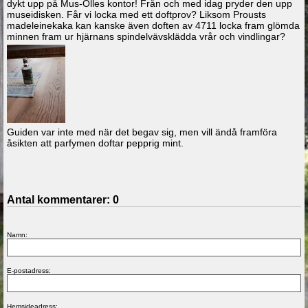
dykt upp på Mus-Olles kontor! Från och med idag pryder den upp
museidisken. Får vi locka med ett doftprov? Liksom Prousts
madeleinekaka kan kanske även doften av 4711 locka fram glömda
minnen fram ur hjärnans spindelvävsklädda vrår och vindlingar?
Guiden var inte med när det begav sig, men vill ändå framföra
åsikten att parfymen doftar pepprig mint.
Antal kommentarer:
0
Namn:
E-postadress:
Hemsideadress: