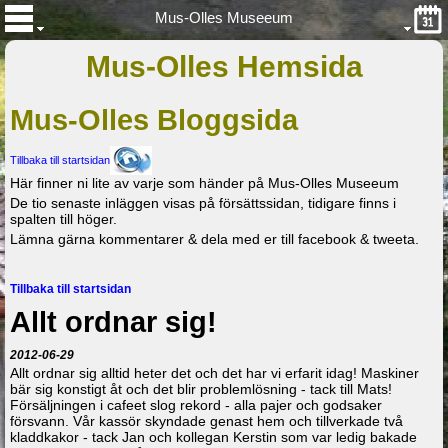
Mus-Olles Museeum
Mus-Olles Hemsida
Mus-Olles Bloggsida
Tillbaka till startsidan
Här finner ni lite av varje som händer på Mus-Olles Museeum
De tio senaste inläggen visas på försättssidan, tidigare finns i
spalten till höger.
Lämna gärna kommentarer & dela med er till facebook & tweeta.
Tillbaka till startsidan
Allt ordnar sig!
2012-06-29
Allt ordnar sig alltid heter det och det har vi erfarit idag! Maskiner
bär sig konstigt åt och det blir problemlösning - tack till Mats!
Försäljningen i cafeet slog rekord - alla pajer och godsaker
försvann. Vår kassör skyndade genast hem och tillverkade två
kladdkakor - tack Jan och kollegan Kerstin som var ledig bakade